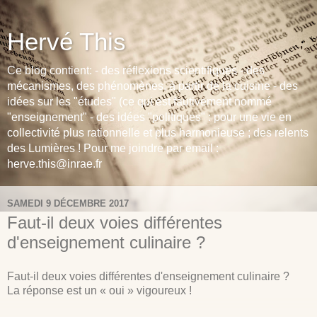
Hervé This
Ce blog contient: - des réflexions scientifiques - des
mécanismes, des phénomènes, à partir de la cuisine - des
idées sur les "études" (ce qui est fautivement nommé
"enseignement" - des idées "politiques" : pour une vie en
collectivité plus rationnelle et plus harmonieuse ; des relents
des Lumières ! Pour me joindre par email :
herve.this@inrae.fr
SAMEDI 9 DÉCEMBRE 2017
Faut-il deux voies différentes
d'enseignement culinaire ?
Faut-il deux voies différentes d'enseignement culinaire ?
La réponse est un « oui » vigoureux !