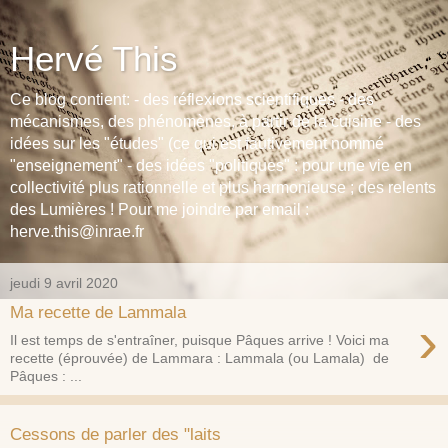
Hervé This
Ce blog contient: - des réflexions scientifiques - des
mécanismes, des phénomènes, à partir de la cuisine - des
idées sur les "études" (ce qui est fautivement nommé
"enseignement" - des idées "politiques" : pour une vie en
collectivité plus rationnelle et plus harmonieuse ; des relents
des Lumières ! Pour me joindre par email :
herve.this@inrae.fr
jeudi 9 avril 2020
Ma recette de Lammala
›
Il est temps de s'entraîner, puisque Pâques arrive ! Voici ma
recette (éprouvée) de Lammara : Lammala (ou Lamala) de
Pâques : ...
Cessons de parler des "laits